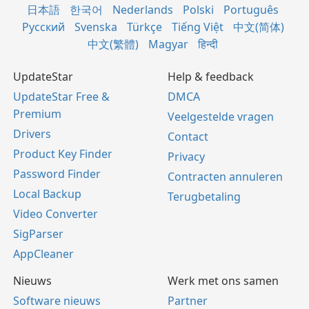
日本語
한국어
Nederlands
Polski
Português
Русский
Svenska
Türkçe
Tiếng Việt
中文(简体)
中文(繁體)
Magyar
हिन्दी
UpdateStar
Help & feedback
UpdateStar Free &
DMCA
Premium
Veelgestelde vragen
Drivers
Contact
Product Key Finder
Privacy
Password Finder
Contracten annuleren
Local Backup
Terugbetaling
Video Converter
SigParser
AppCleaner
Nieuws
Werk met ons samen
Software nieuws
Partner